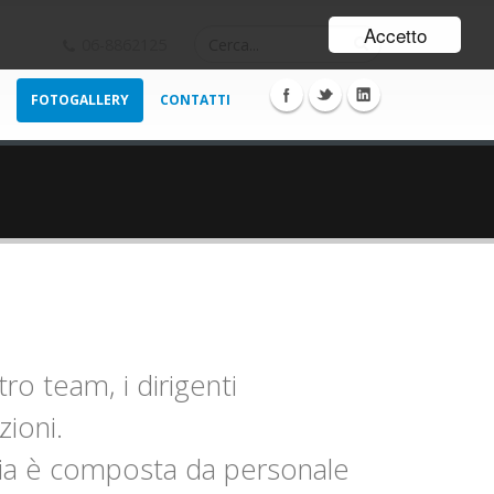
Accetto
06-8862125
FOTOGALLERY
CONTATTI
ro team, i dirigenti
zioni.
eria è composta da personale