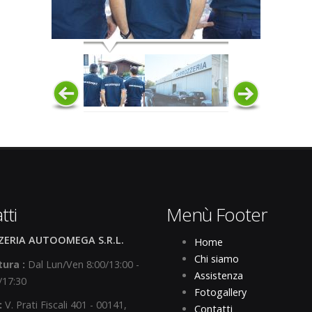
tti
Menù Footer
ERIA AUTOOMEGA S.R.L.
Home
Chi siamo
ura :
Dal Lun/Ven 8:00/13:00 -
Assistenza
/17:30
Fotogallery
:
V. Prati Fiscali 401 - 00141,
Contatti