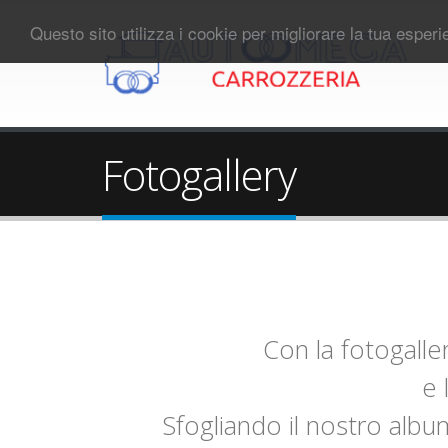
Questo sito utilizza i cookie per migliorare la tua esper
Fotogallery
Con la fotogalle
e 
Sfogliando il nostro alb