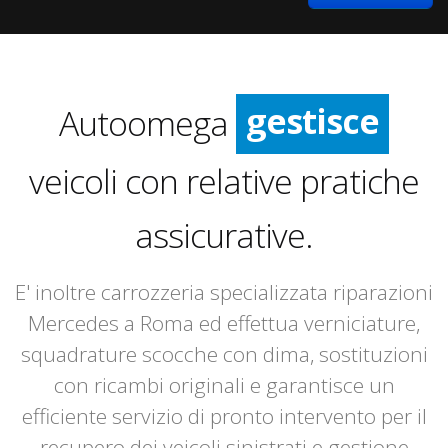
gestisce
Autoomega
ripara
veicoli con relative pratiche
gestisce
assicurative.
E' inoltre carrozzeria specializzata riparazioni
Mercedes a Roma ed effettua verniciature,
squadrature scocche con dima, sostituzioni
con ricambi originali e garantisce un
efficiente servizio di pronto intervento per il
recupero dei veicoli sinistrati e gestione